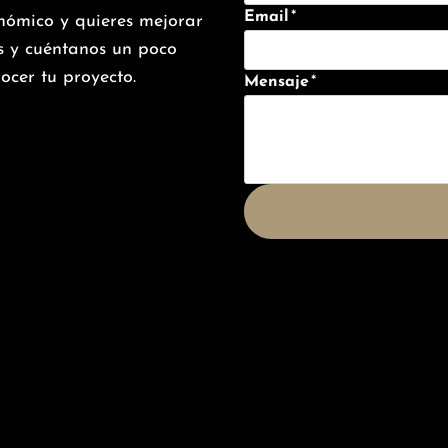
Email
*
onómico y quieres mejorar
os y cuéntanos un poco
ocer tu proyecto.
Mensaje
*